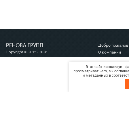
Добро пожалов
Copyright © 2015 - 2026
О компании
Новости
Отзывы о нас
Этот сайт использует ф
просматривать его, вы соглаш
Политика
и метаданных в соответс
конфиденциаль