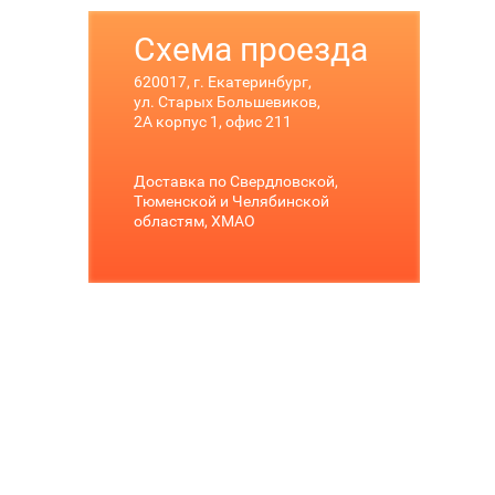
Схема проезда
620017, г. Екатеринбург,
ул. Старых Большевиков,
2А корпус 1, офис 211
Доставка по Свердловской,
Тюменской и Челябинской
областям, ХМАО