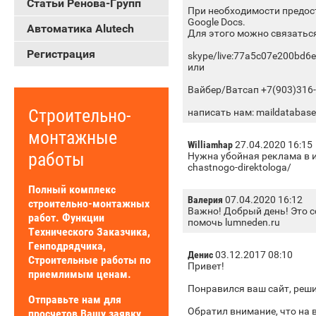
Статьи Ренова-Групп
При необходимости предос
Google Docs.
Автоматика Alutech
Для этого можно связатьс
Регистрация
skype/live:77a5c07e200bd6
или
Вайбер/Ватсап +7(903)316-
Строительно-
написать нам: maildatabas
монтажные
Williamhap
27.04.2020 16:15
работы
Нужна убойная реклама в инт
chastnogo-direktologa/
Полный комплекс
Валерия
07.04.2020 16:12
строительно-монтажных
Важно! Добрый день! Это с
работ. Функции
помочь lumneden.ru
Технического Заказчика,
Генподрядчика,
Денис
03.12.2017 08:10
Строительные работы по
Привет!
приемлимым ценам.
Понравился ваш сайт, реши
Отправьте нам для
Обратил внимание, что на 
просчетов Вашу заявку