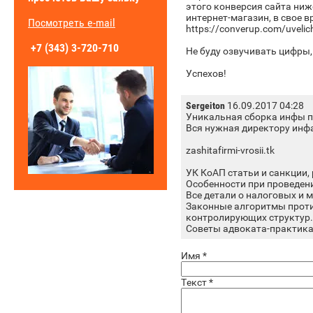
этого конверсия сайта ниж
интернет-магазин, в свое в
Посмотреть e-mail
https://converup.com/uvelichi
+7 (343) 3-720-710
Не буду озвучивать цифры, 
Успехов!
Sergeiton
16.09.2017 04:28
Уникальная сборка инфы по
Вся нужная директору инфа
zashitafirmi-vrosii.tk
УК КоАП статьи и санкции,
Особенности при проведен
Все детали о налоговых и 
Законные алгоритмы прот
контролирующих структур.
Советы адвоката-практика 
Имя
*
Текст
*